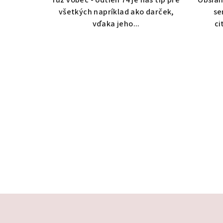
všetkých napríklad ako darček,
se
vďaka jeho...
ci
Z
á