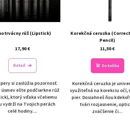
hotrvácny rúž (Lipstick)
Korekčná ceruzka (Correct
Pencil)
17,90 €
11,50 €
Detail
Do košíka
 pery si zaslúžia pozornosť.
Korekčná ceruzka je unive
 úsmev ešte podčiarkne rúž
využiteľná na korekciu očí, 
tick), ktorý vďaka včeliemu
pier. Dosiahneš ňou kdekoľ
u vydrží na Tvojich perách
tvári rozjasnenie, opti
celé hodiny....
zväčšenie či...