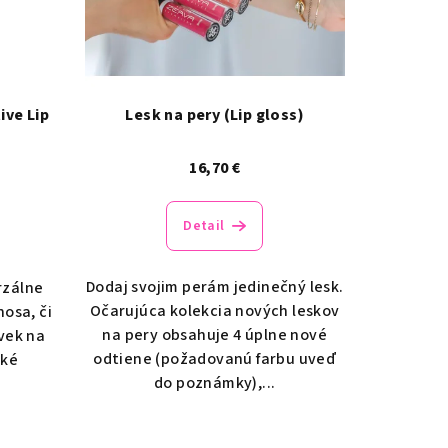
ive Lip
Lesk na pery (Lip gloss)
16,70 €
Detail
Dodaj svojim perám jedinečný lesk.
rzálne
Očarujúca kolekcia nových leskov
nosa, či
na pery obsahuje 4 úplne nové
vek na
odtiene (požadovanú farbu uveď
cké
do poznámky),...