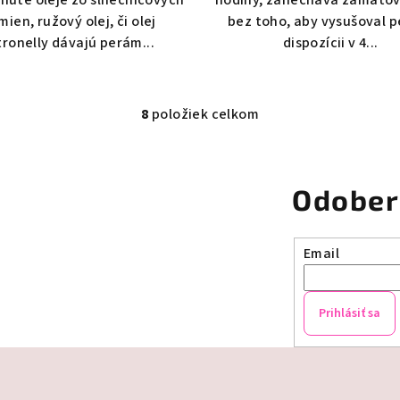
mien, ružový olej, či olej
bez toho, aby vysušoval p
tronelly dávajú perám...
dispozícii v 4...
8
položiek celkom
O
v
l
Odober
á
d
a
Email
c
i
Prihlásiť sa
e
p
r
v