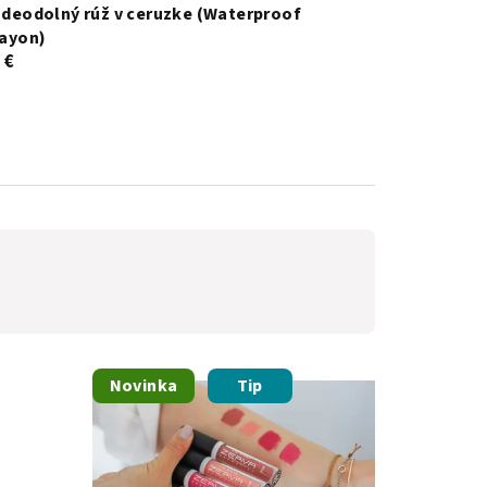
deodolný rúž v ceruzke (Waterproof
ayon)
 €
Novinka
Tip