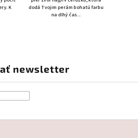
ery. K
dodá Tvojim perám bohatú farbu
na dlhý čas...
ať newsletter