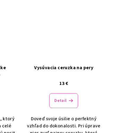
zke
Vysúvacia ceruzka na pery
)
13 €
Detail
, ktorý
Doveď svoje úsilie o perfektný
 celé
vzhľad do dokonalosti. Pri úprave
ý pocit
pier zvoľ najprv ceruzku, ktorá