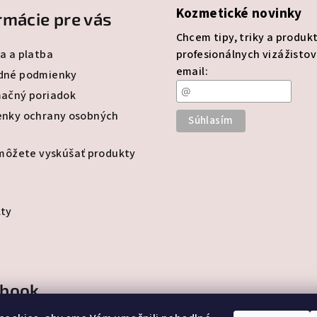
Kozmetické novinky
rmácie pre vás
k
y
Chcem tipy, triky a produk
a a platba
profesionálnych vizážistov
v
email:
dné podmienky
ý
ačný poriadok
p
i
nky ochrany osobných
s
 môžete vyskúšať produkty
u
ty
ebook