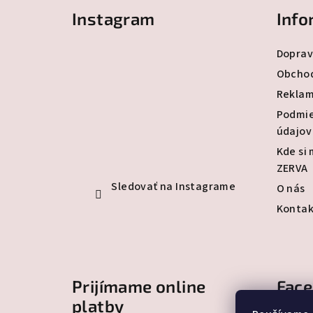
Instagram
Info
p
ä
Doprav
t
Obcho
Reklam
i
Podmie
e
údajov
Kde si
ZERVA
Sledovať na Instagrame
O nás
Kontak
Prijímame online
Fac
platby