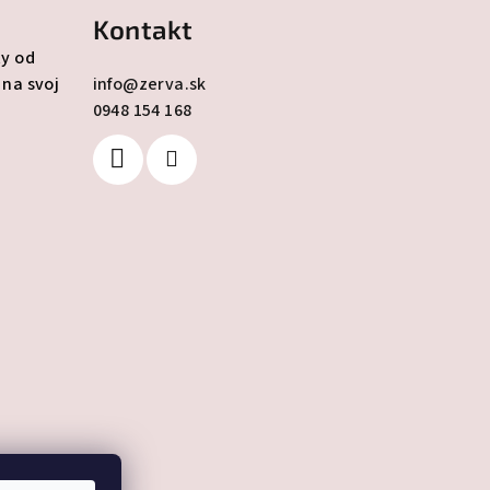
Kontakt
ty od
 na svoj
info
@
zerva.sk
0948 154 168