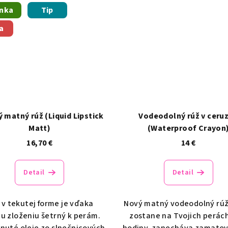
nka
Tip
a
 matný rúž (Liquid Lipstick
Vodeodolný rúž v ceru
Matt)
(Waterproof Crayon
16,70 €
14 €
Detail
Detail
 v tekutej forme je vďaka
Nový matný vodeodolný rúž
u zloženiu šetrný k perám.
zostane na Tvojich perách
nuté oleje zo slnečnicových
hodiny, zanecháva zamatov