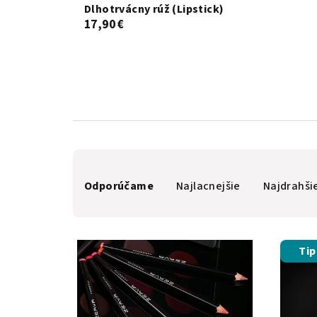
Dlhotrvácny rúž (Lipstick)
17,90 €
R
Odporúčame
Najlacnejšie
Najdrahši
a
d
V
e
Tip
ý
n
p
i