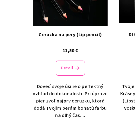
i
e
s
p
p
r
r
Ceruzka na pery (Lip pencil)
Dl
o
o
d
11,50 €
d
u
Detail
u
k
k
t
Doveď svoje úsilie o perfektný
Tvoje
t
vzhľad do dokonalosti. Pri úprave
Krásny
o
pier zvoľ najprv ceruzku, ktorá
(Lips
o
v
dodá Tvojim perám bohatú farbu
vosk
v
na dlhý čas....