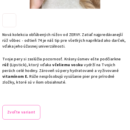
Nová kolekcia obľúbených rúžov od ZERVY. Zatiaľ najpredávanejší
rúž vôbec - odtieň 74 je náš tip pre všetkých napríklad ako darček,
vďaka jeho úžasnej univerzálnosti.
Tvoje pery si zaslúžia pozornosť. Krásny úsmev ešte podčiarkne
rúž
(Lipstick), ktorý vďaka
včeliemu vosku
vydrží na Tvojich
perách celé hodiny. Zároveň sú pery hydratované a vyživované
vitamínom E.
Rúže nespôsobujú vysúšanie pier pre prírodné
zložky, ktoré sú v ňom obsiahnuté.
Zvoľte variant