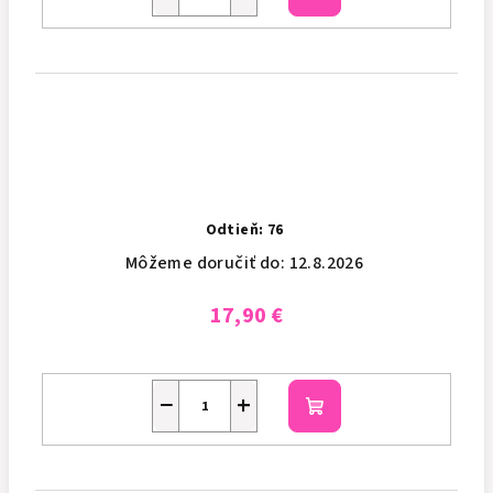
košíka
Odtieň: 76
Môžeme doručiť do:
12.8.2026
17,90 €
−
+
Do
košíka