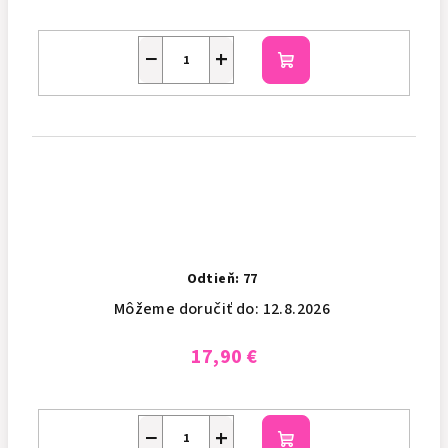
−
+
Do
košíka
Odtieň: 77
Môžeme doručiť do:
12.8.2026
17,90 €
−
+
Do