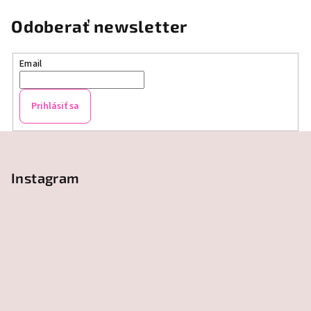
Odoberať newsletter
Email
Prihlásiť sa
Z
á
p
Instagram
ä
t
i
e