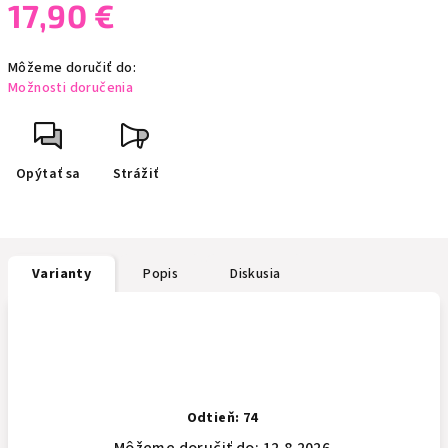
17,90 €
Jednotková
Môžeme doručiť do:
cena:
Možnosti doručenia
Opýtať sa
Strážiť
Varianty
Popis
Diskusia
Odtieň: 74