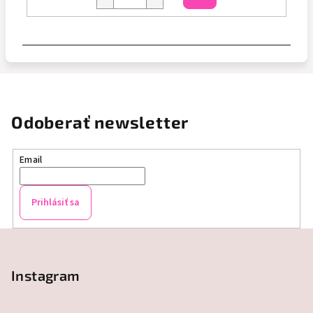
košíka
Odoberať newsletter
Email
Prihlásiť sa
Z
á
p
Instagram
ä