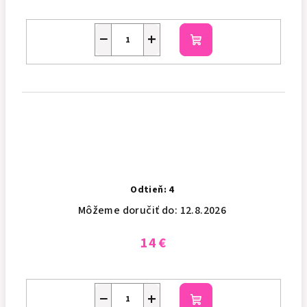
−
+
Do
košíka
Odtieň: 4
Môžeme doručiť do:
12.8.2026
14 €
−
+
Do