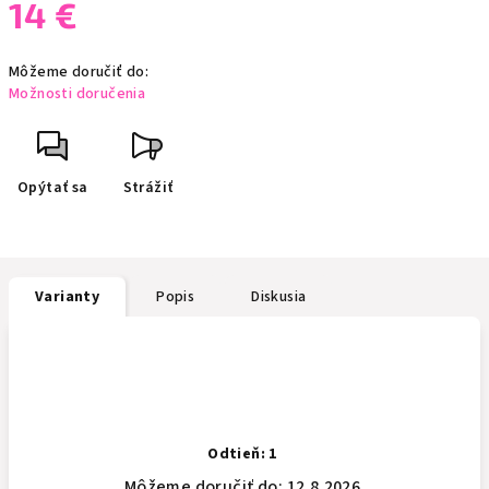
14 €
Jednotková
Môžeme doručiť do:
cena:
Možnosti doručenia
Opýtať sa
Strážiť
Varianty
Popis
Diskusia
Odtieň: 1
Môžeme doručiť do:
12.8.2026