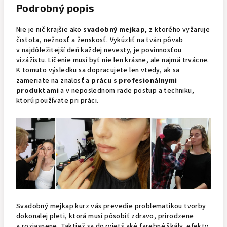
Podrobný popis
Nie je nič krajšie ako
svadobný mejkap
, z ktorého vyžaruje
čistota, nežnosť a ženskosť. Vykúzliť na tvári pôvab
v najdôležitejší deň každej nevesty, je povinnosťou
vizážistu. Líčenie musí byť nie len krásne, ale najmä trvácne.
K tomuto výsledku sa dopracujete len vtedy, ak sa
zameriate na znalosť a
prácu s profesionálnymi
produktami
a v neposlednom rade postup a techniku,
ktorú používate pri práci.
Svadobný mejkap kurz vás prevedie problematikou tvorby
dokonalej pleti, ktorá musí pôsobiť zdravo, prirodzene
a rozjasnene. Taktiež sa dozvietš aké farebné škály, efekty