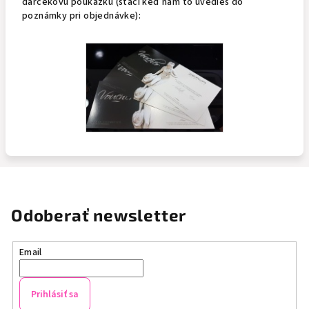
darčekovú poukážku (stačí keď nám to uvedieš do
poznámky pri objednávke):
Odoberať newsletter
Email
Prihlásiť sa