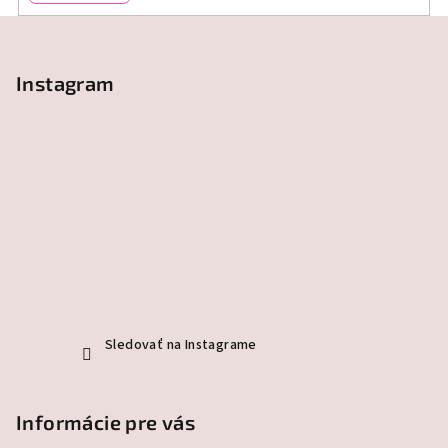
Z
á
p
Instagram
ä
t
i
e
Sledovať na Instagrame
Informácie pre vás