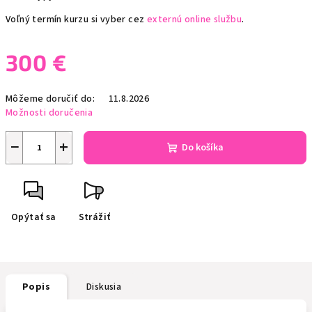
Voľný termín kurzu si vyber cez
externú online službu
.
300 €
Jednotková
Môžeme doručiť do:
11.8.2026
cena:
Možnosti doručenia
−
+
Do košíka
Opýtať sa
Strážiť
Popis
Diskusia