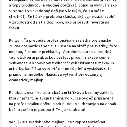
a typy produktov je vhodné používať, čomu sa vyhnúť a ako
si poradiť vo svadobný deň (so všetkým, čo Ťa môže
stretnúť). Zistíš ako prebieha skúška, aký typ vizáže zvoliť
v závislosti od šiat a doplnkov, ako pripraviť nevestu na
fotku.
Kurzom Ťa prevedie profesionálna vizážistka pre značku
ZERVA cosmetics špecializujúca sa na vizáž pre svadby, foto
mejkap, či módne prehliadky. V priebehu kurzu si prejdeš
teoretickou aj praktickou časťou, pričom získate cenné
skúsenosti a know-how z dlhoročných skúseností make-up
artistky. Naučíš sa vytvoriť dokonalú pleť a vyskúšaš si to
priamo na modelke. Naučíš sa vytvoriť prirodzený aj
dramatický mejkap.
Po absolvovaní kurzu
získaš certifikát
a kvalitný základ,
ktorý naštartuje Tvoju kariéru. Po kurze budeš pripravená
na profesionálnu dráhu, a tak bude Tvoj dreamjob na dosah.
Našim cieľom je podporiť Tvoju kreativitu!
Venuj kurz svadobného mejkapu cez reprezentatívnu