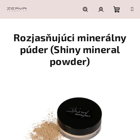
Prejsť
na
obsah
Nákupn
Hľadať
Prihlásenie
Rozjasňujúci minerálny
košík
púder (Shiny mineral
powder)