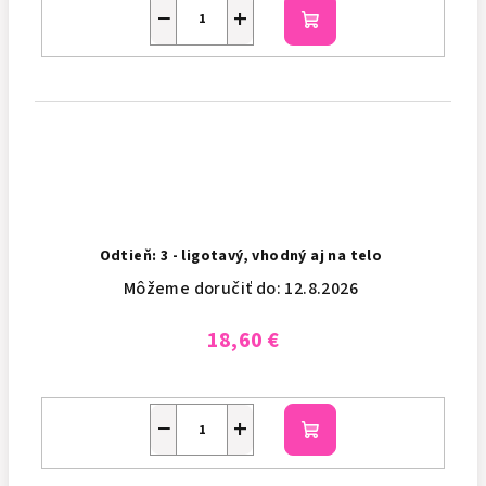
−
+
Do
košíka
Odtieň: 3 - ligotavý, vhodný aj na telo
Môžeme doručiť do:
12.8.2026
18,60 €
−
+
Do
košíka