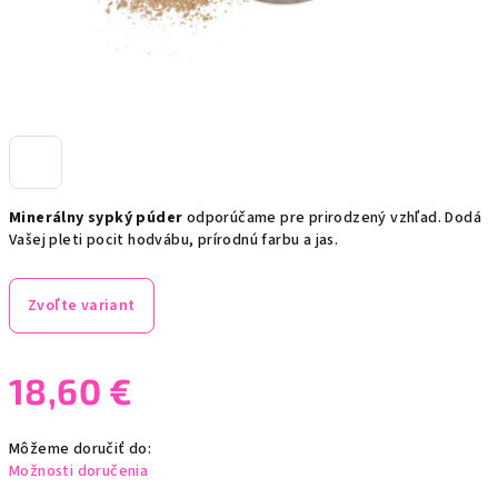
Minerálny sypký púder
odporúčame pre prirodzený vzhľad. Dodá
Vašej pleti pocit hodvábu, prírodnú farbu a jas.
Zvoľte variant
18,60 €
Jednotková
Môžeme doručiť do:
cena:
Možnosti doručenia