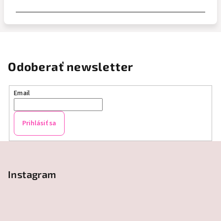
Odoberať newsletter
Email
Prihlásiť sa
Z
á
p
Instagram
ä
t
i