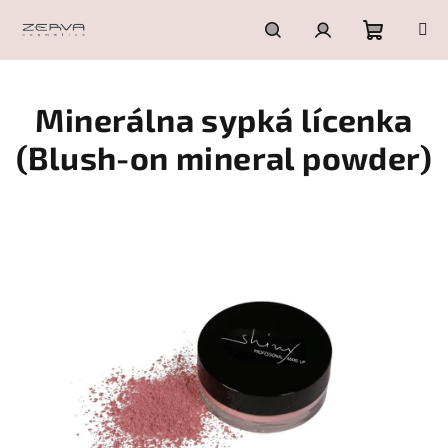
Prejsť
na
obsah
Nákupn
Hľadať
Prihlásenie
Minerálna sypká lícenka
košík
(Blush-on mineral powder)