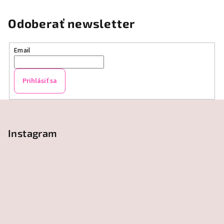
Odoberať newsletter
Email
Prihlásiť sa
Z
á
p
Instagram
ä
t
i
e