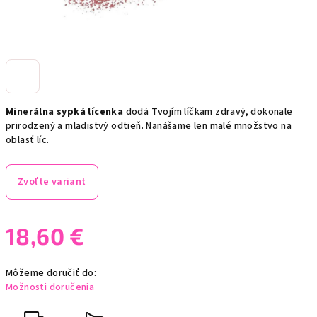
Minerálna sypká lícenka
dodá Tvojím líčkam zdravý, dokonale
prirodzený a mladistvý odtieň. Nanášame len malé množstvo na
oblasť líc.
Zvoľte variant
18,60 €
Jednotková
Môžeme doručiť do:
cena:
Možnosti doručenia